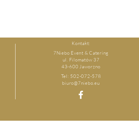
Kontakt:
7Niebo Event & Catering
ul. Filomatów 37
43-600 Jaworzno
Tel: 502-072-578
biuro@7niebo.eu