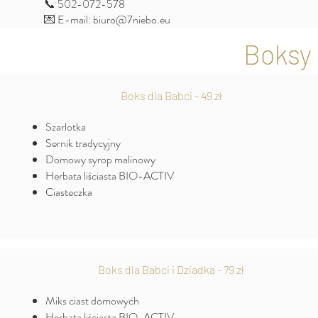
📞 502-072-578
💌 E-mail: biuro@7niebo.eu
Boksy
Boks dla Babci - 49 zł
Szarlotka
Sernik tradycyjny
Domowy syrop malinowy
Herbata liściasta BIO-ACTIV
Ciasteczka
Boks dla Babci i Dziadka - 79 zł
Miks ciast domowych
Herbata liściasta BIO-ACTIV